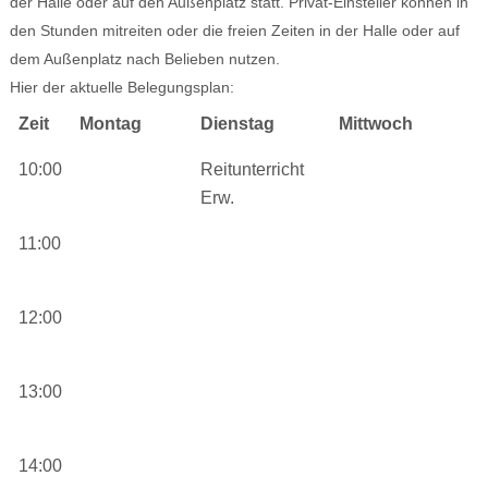
der Halle oder auf den Außenplatz statt. Privat-Einsteller können in
den Stunden mitreiten oder die freien Zeiten in der Halle oder auf
dem Außenplatz nach Belieben nutzen.
Hier der aktuelle Belegungsplan:
Zeit
Montag
Dienstag
Mittwoch
D
10:00
Reitunterricht
Erw.
11:00
R
E
12:00
13:00
14:00