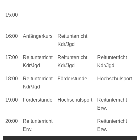
15:00
16:00
Anfängerkurs
Reitunterricht
R
Kdr/Jgd
K
17:00
Reitunterricht
Reitunterricht
Reitunterricht
A
Kdr/Jgd
Kdr/Jgd
Kdr/Jgd
18:00
Reitunterricht
Förderstunde
Hochschulsport
R
Kdr/Jgd
J
19:00
Förderstunde
Hochschulsport
Reitunterricht
Q
Erw.
20:00
Reitunterricht
Reitunterricht
Erw.
Erw.